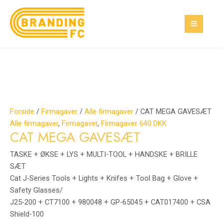
Gå
CAT
Den
Den
MAI
Tilbud!
Tilbud!
til
MEGA
oprindelige
aktuelle
MEN
indholdet
GAVESÆT
pris
pris
antal
var:
er:
2.400,00 kr..
560,00 kr..
Forside
/
Firmagaver
/
Alle firmagaver
/ CAT MEGA GAVESÆT
Alle firmagaver
,
Firmagaver
,
Firmagaver 640 DKK
CAT MEGA GAVESÆT
TASKE + ØKSE + LYS + MULTI-TOOL + HANDSKE + BRILLE
SÆT
Cat J-Series Tools + Lights + Knifes + Tool Bag + Glove +
Safety Glasses/
J25-200 + CT7100 + 980048 + GP-65045 + CAT017400 + CSA
Shield-100