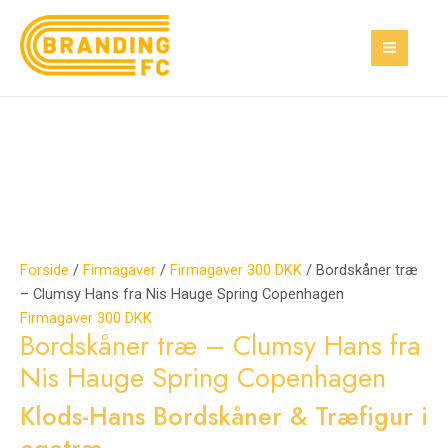
Gå
Bordskåner
MAI
til
træ
MEN
indholdet
–
Clumsy
Hans
fra
Nis
Hauge
Spring
Copenhagen
antal
Forside
/
Firmagaver
/
Firmagaver 300 DKK
/ Bordskåner træ
– Clumsy Hans fra Nis Hauge Spring Copenhagen
Firmagaver 300 DKK
Bordskåner træ – Clumsy Hans fra
Nis Hauge Spring Copenhagen
Klods-Hans Bordskåner & Træfigur i
egetræ