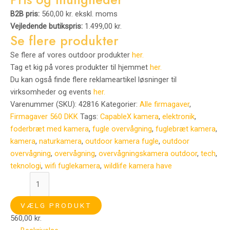
B2B pris:
560,00 kr. ekskl. moms
Vejledende butikspris:
1.499,00 kr.
Se flere produkter
Se flere af vores outdoor produkter
her.
Tag et kig på vores produkter til hjemmet
her.
Du kan også finde flere reklameartikel løsninger til
virksomheder og events
her.
Varenummer (SKU):
42816
Kategorier:
Alle firmagaver
,
Firmagaver 560 DKK
Tags:
CapableX kamera
,
elektronik
,
foderbræt med kamera
,
fugle overvågning
,
fuglebræt kamera
,
kamera
,
naturkamera
,
outdoor kamera fugle
,
outdoor
overvågning
,
overvågning
,
overvågningskamera outdoor
,
tech
,
teknologi
,
wifi fuglekamera
,
wildlife kamera have
VÆLG PRODUKT
560,00
kr.