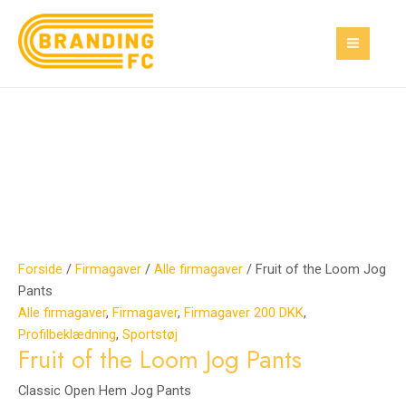
Gå
Fruit
Den
Den
Den
Den
MAI
Tilbud!
Tilbud!
Tilbud!
til
of
oprindelige
oprindelige
aktuelle
aktuelle
MEN
indholdet
the
pris
pris
pris
pris
Loom
var:
var:
er:
er:
Jog
250,00 kr..
39,00 kr..
160,00 kr..
19,98 kr..
Pants
antal
Forside
/
Firmagaver
/
Alle firmagaver
/ Fruit of the Loom Jog
Pants
Alle firmagaver
,
Firmagaver
,
Firmagaver 200 DKK
,
Profilbeklædning
,
Sportstøj
Fruit of the Loom Jog Pants
Classic Open Hem Jog Pants