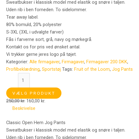
Sweatbukser i klassisk model med elastik og snøre i taljen.
Uden rib i ben forneden. To sidelommer.
Tear away label.
80% bomuld, 20% polyester
S-3XL (3XL i udvalgte farver)
Fås i farverne sort, grå, navy og mørkegrå.
Kontakt os for pris ved ønsket antal.
Vi trykker gerne jeres logo på tøjet.
Kategorier:
Alle firmagaver
,
Firmagaver
,
Firmagaver 200 DKK
,
Profilbeklædning
,
Sportstøj
Tags:
Fruit of the Loom
,
Jog Pants
VÆLG PRODUKT
250,00
kr.
160,00
kr.
Beskrivelse
Classic Open Hem Jog Pants
Sweatbukser i klassisk model med elastik og snøre i taljen.
Uden rib i ben forneden. To sidelommer.