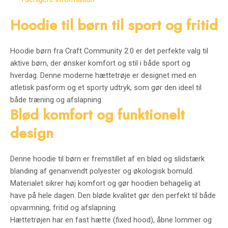
Hoodie
til
børn
til
sport
og
fritid
Hoodie
børn
fra
Craft
Community
2.0
er
det
perfekte
valg
til
aktive
børn,
der
ønsker
komfort
og
stil
i
både
sport
og
hverdag.
Denne
moderne
hættetrøje
er
designet
med
en
atletisk
pasform
og
et
sporty
udtryk,
som
gør
den
ideel
til
både
træning
og
afslapning.
Blød
komfort
og
funktionelt
design
Denne
hoodie
til
børn
er
fremstillet
af
en
blød
og
slidstærk
blanding
af
genanvendt
polyester
og
økologisk
bomuld.
Materialet
sikrer
høj
komfort
og
gør
hoodien
behagelig
at
have
på
hele
dagen.
Den
bløde
kvalitet
gør
den
perfekt
til
både
opvarmning,
fritid
og
afslapning.
Hættetrøjen
har
en
fast
hætte (
fixed
hood),
åbne
lommer
og