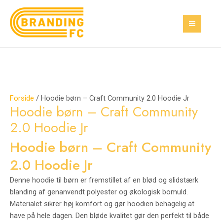
Gå
Hoodie
MAI
til
børn
MEN
indholdet
–
Craft
Community
2.0
Hoodie
Jr
Forside
/ Hoodie børn – Craft Community 2.0 Hoodie Jr
antal
Hoodie børn – Craft Community
2.0 Hoodie Jr
Hoodie børn – Craft Community
2.0 Hoodie Jr
Denne
hoodie
til
børn
er
fremstillet
af
en
blød
og
slidstærk
blanding
af
genanvendt
polyester
og
økologisk
bomuld.
Materialet
sikrer
høj
komfort
og
gør
hoodien
behagelig
at
have
på
hele
dagen.
Den
bløde
kvalitet
gør
den
perfekt
til
både