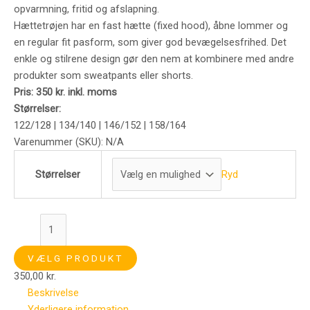
opvarmning,
fritid
og
afslapning.
Hættetrøjen
har
en
fast
hætte (
fixed
hood),
åbne
lommer
og
en
regular
fit
pasform,
som
giver
god
bevægelsesfrihed.
Det
enkle
og
stilrene
design
gør
den
nem
at
kombinere
med
andre
produkter
som
sweatpants
eller
shorts.
Pris:
350
kr.
inkl.
moms
Størrelser:
122/
128 |
134/
140 |
146/
152 |
158/
164
Varenummer (SKU):
N/A
Ryd
Størrelser
VÆLG PRODUKT
350,00
kr.
Beskrivelse
Yderligere information