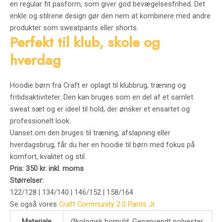
en
regular
fit
pasform,
som
giver
god
bevægelsesfrihed.
Det
enkle
og
stilrene
design
gør
den
nem
at
kombinere
med
andre
produkter
som
sweatpants
eller
shorts.
Perfekt
til
klub,
skole
og
hverdag
Hoodie
børn
fra
Craft
er
oplagt
til
klubbrug,
træning
og
fritidsaktiviteter.
Den
kan
bruges
som
en
del
af
et
samlet
sweat
sæt
og
er
ideel
til
hold,
der
ønsker
et
ensartet
og
professionelt
look.
Uanset
om
den
bruges
til
træning,
afslapning
eller
hverdagsbrug,
får
du
her
en
hoodie
til
børn
med
fokus
på
komfort,
kvalitet
og
stil.
Pris:
350
kr.
inkl.
moms
Størrelser:
122/
128 |
134/
140 |
146/
152 |
158/
164
Se også vores
Craft Community 2.0 Pants Jr.
Materiale
Økologisk bomuld, Genanvendt polyester