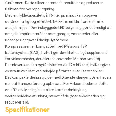
funktionen. Dette sikrer ensartede resultater og reducerer
risikoen for overoppumpning.
Med en fyldekapacitet på 16 liter pr. minut kan opgaver
udføres hurtigt og effektivt, hvilket er en klar fordel i travle
arbejdsmiljøer. Den indbyggede LED-belysning gør det muligt at
arbejde i mørke områder som garager, værksteder eller
udendørs opgaver i dårlige lysforhold.
Kompressoren er kompatibel med Metabo’s 18V
batterisystem (CAS), hvilket gør den til et oplagt supplement
for virksomheder, der allerede anvender Metabo værktøj.
Derudover kan den også tilsluttes via 12V bilkabel, hvilket giver
ekstra fleksibilitet ved arbejde på farten eller i servicebiler.
Det kompakte design og de medfølgende slanger gør enheden
nem at transportere og opbevare. For virksomheder er dette
en effektiv løsning til at sikre korrekt dæktryk og
vedligeholdelse af udstyr, hvilket både øger sikkerheden og
reducerer slid.
Specifikationer