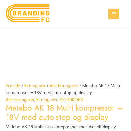
Gå
Metabo
Den
Den
MAI
Tilbud!
Tilbud!
til
AK
oprindelige
aktuelle
MEN
indholdet
18
pris
pris
Multi
var:
er:
kompressor
1.200,00 kr..
300,00 kr..
–
18V
med
auto-
stop
og
display
Forside
/
Firmagaver
/
Alle firmagaver
/ Metabo AK 18 Multi
antal
kompressor – 18V med auto-stop og display
Alle firmagaver
,
Firmagaver 720-800 DKK
Metabo AK 18 Multi kompressor –
18V med auto-stop og display
Metabo AK 18 Multi akku-kompressor med digitalt display,