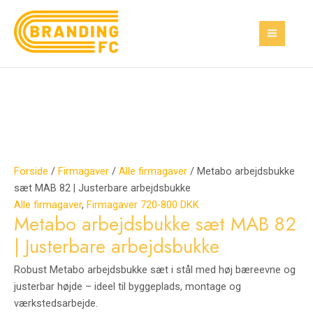
Gå
Metabo
Den
Den
Den
Den
MAI
Tilbud!
Tilbud!
Tilbud!
Tilbud!
til
arbejdsbukke
oprindelige
oprindelige
aktuelle
aktuelle
MEN
indholdet
sæt
pris
pris
pris
pris
MAB
var:
var:
er:
er:
82
200,00 kr..
2.400,00 kr..
160,00 kr..
560,00 kr..
|
Justerbare
arbejdsbukke
antal
Forside
/
Firmagaver
/
Alle firmagaver
/ Metabo arbejdsbukke
sæt MAB 82 | Justerbare arbejdsbukke
Alle firmagaver
,
Firmagaver 720-800 DKK
Metabo arbejdsbukke sæt MAB 82
| Justerbare arbejdsbukke
Robust Metabo arbejdsbukke sæt i stål med høj bæreevne og
justerbar højde – ideel til byggeplads, montage og
værkstedsarbejde.