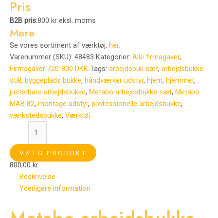
Pris
B2B pris:
800 kr eksl. moms
Mere
Se vores sortiment af værktøj,
her.
Varenummer (SKU):
48483
Kategorier:
Alle firmagaver
,
Firmagaver 720-800 DKK
Tags:
arbejdsbuk sæt
,
arbejdsbukke
stål
,
byggeplads bukke
,
håndværker udstyr
,
hjem
,
hjemmet
,
justerbare arbejdsbukke
,
Metabo arbejdsbukke sæt
,
Metabo
MAB 82
,
montage udstyr
,
professionelle arbejdsbukke
,
værkstedsbukke
,
Værktøj
VÆLG PRODUKT
800,00
kr.
Beskrivelse
Yderligere information