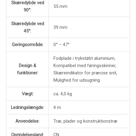
Skæredybde ved
55 mm
90°:
Skæredybde ved
39 mm
45°:
Geringsområde:
0° – 47°
Fodplade i trykstøbt aluminium,
Design &
Kompatibel med føringsskinner,
funktioner:
Skæreindikator for præcise snit,
Mulighed for udsugning
Vægt:
ca. 4,0 kg
Ledningslængde:
4 m
Anvendelse:
Træ, plader og konstruktionstræ
Oprindelsesland:
CN