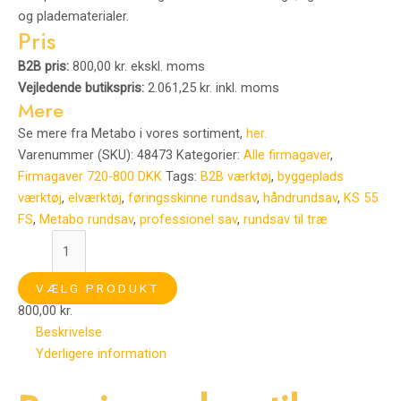
og pladematerialer.
Pris
B2B pris:
800,00 kr. ekskl. moms
Vejledende butikspris:
2.061,25 kr. inkl. moms
Mere
Se mere fra Metabo i vores sortiment,
her.
Varenummer (SKU):
48473
Kategorier:
Alle firmagaver
,
Firmagaver 720-800 DKK
Tags:
B2B værktøj
,
byggeplads
værktøj
,
elværktøj
,
føringsskinne rundsav
,
håndrundsav
,
KS 55
FS
,
Metabo rundsav
,
professionel sav
,
rundsav til træ
VÆLG PRODUKT
800,00
kr.
Beskrivelse
Yderligere information