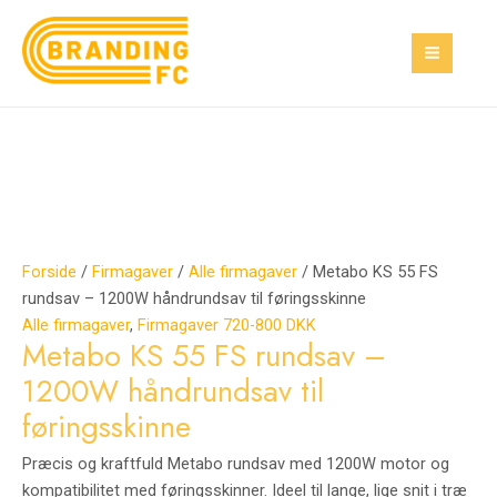
Gå
Metabo
Den
Den
MAI
Tilbud!
Tilbud!
til
KS
oprindelige
aktuelle
MEN
indholdet
55
pris
pris
FS
var:
er:
rundsav
1.200,00 kr..
300,00 kr..
–
1200W
håndrundsav
til
føringsskinne
Forside
/
Firmagaver
/
Alle firmagaver
/ Metabo KS 55 FS
antal
rundsav – 1200W håndrundsav til føringsskinne
Alle firmagaver
,
Firmagaver 720-800 DKK
Metabo KS 55 FS rundsav –
1200W håndrundsav til
føringsskinne
Præcis og kraftfuld Metabo rundsav med 1200W motor og
kompatibilitet med føringsskinner. Ideel til lange, lige snit i træ