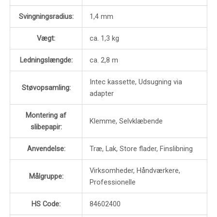
Svingningsradius:
1,4 mm
Vægt:
ca. 1,3 kg
Ledningslængde:
ca. 2,8 m
Intec kassette, Udsugning via
Støvopsamling:
adapter
Montering af
Klemme, Selvklæbende
slibepapir:
Anvendelse:
Træ, Lak, Store flader, Finslibning
Virksomheder, Håndværkere,
Målgruppe:
Professionelle
HS Code:
84602400