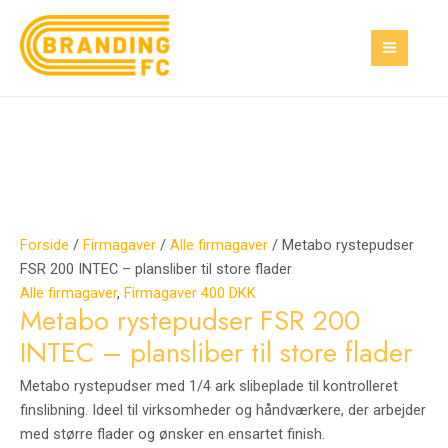
Gå
Metabo
Den
Den
MAI
Tilbud!
Tilbud!
til
rystepudser
oprindelige
aktuelle
MEN
indholdet
FSR
pris
pris
200
var:
er:
INTEC
250,00 kr..
160,00 kr..
–
plansliber
til
store
flader
Forside
/
Firmagaver
/
Alle firmagaver
/ Metabo rystepudser
antal
FSR 200 INTEC – plansliber til store flader
Alle firmagaver
,
Firmagaver 400 DKK
Metabo rystepudser FSR 200
INTEC – plansliber til store flader
Metabo rystepudser med 1/4 ark slibeplade til kontrolleret
finslibning. Ideel til virksomheder og håndværkere, der arbejder
med større flader og ønsker en ensartet finish.