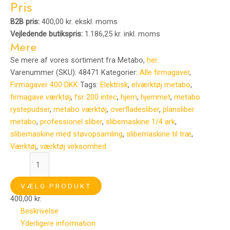
Pris
B2B pris:
400,00 kr. ekskl. moms
Vejledende butikspris:
1.186,25 kr. inkl. moms
Mere
Se mere af vores sortiment fra Metabo,
her.
Varenummer (SKU):
48471
Kategorier:
Alle firmagaver
,
Firmagaver 400 DKK
Tags:
Elektrisk
,
elværktøj metabo
,
firmagave værktøj
,
fsr 200 intec
,
hjem
,
hjemmet
,
metabo
rystepudser
,
metabo værktøj
,
overfladesliber
,
plansliber
metabo
,
professionel sliber
,
slibemaskine 1/4 ark
,
slibemaskine med støvopsamling
,
slibemaskine til træ
,
Værktøj
,
værktøj virksomhed
VÆLG PRODUKT
400,00
kr.
Beskrivelse
Yderligere information