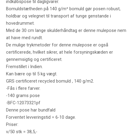
indkøbspose til dagligvarer.
Bomuldstætheden på 140 g/m² bomuld gør posen robust,
holdbar og velegnet til transport af tunge genstande i
hovedrummet.
Med de 30 cm lange skulderhåndtag er denne mulepose nem
at have med rundt.
De mulige trykmetoder for denne mulepose er også
certificerede, hvilket sikrer, at hele forsyningskæden er
gennemsigtig og certificeret.
Fremstillet i Indien.
Kan bære op til 5 kg vægt.
GRS certificeret recycled bomuld , 140 g/m2.
-Fås i flere farver.
-140 grams pose
-BFC-12073321pf
Denne pose har bundfald
Forventet levveringstid = 6-10 dage.
Priser:
v/50 stk = 38,5,-