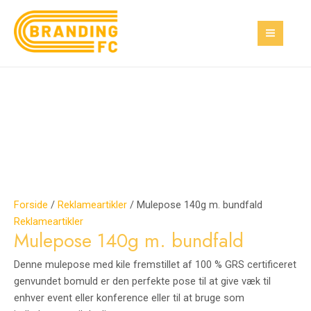
Gå
Mulepose
MAI
til
140g
MEN
indholdet
m.
bundfald
antal
Forside
/
Reklameartikler
/ Mulepose 140g m. bundfald
Reklameartikler
Mulepose 140g m. bundfald
Denne mulepose med kile fremstillet af 100 % GRS certificeret
genvundet bomuld er den perfekte pose til at give væk til
enhver event eller konference eller til at bruge som