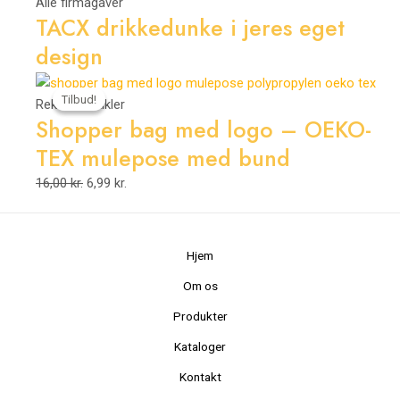
Alle firmagaver
TACX drikkedunke i jeres eget
design
Den
Den
Tilbud!
Tilbud!
oprindelige
aktuelle
Reklameartikler
Shopper bag med logo – OEKO-
pris
pris
var:
er:
TEX mulepose med bund
16,00 kr..
6,99 kr..
16,00
kr.
6,99
kr.
Hjem
Om os
Produkter
Kataloger
Kontakt