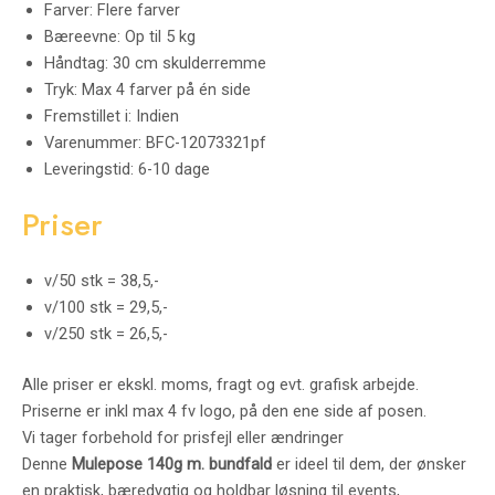
Farver: Flere farver
Bæreevne: Op til 5 kg
Håndtag: 30 cm skulderremme
Tryk: Max 4 farver på én side
Fremstillet i: Indien
Varenummer: BFC-12073321pf
Leveringstid: 6-10 dage
Priser
v/50 stk = 38,5,-
v/100 stk = 29,5,-
v/250 stk = 26,5,-
Alle priser er ekskl. moms, fragt og evt. grafisk arbejde.
Priserne er inkl max 4 fv logo, på den ene side af posen.
Vi tager forbehold for prisfejl eller ændringer
Denne
Mulepose 140g m. bundfald
er ideel til dem, der ønsker
en praktisk, bæredygtig og holdbar løsning til events,