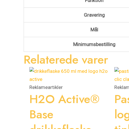
Funktion
Gravering
Mål
Minimumsbestilling
Relaterede varer
Reklameartikler
Reklam
H2O Active®
Pa
Base
lo