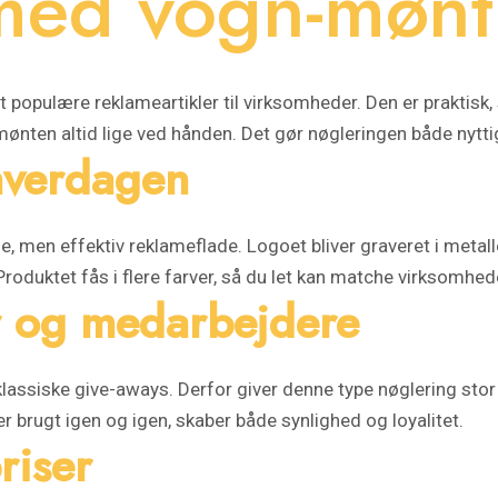
med vogn-mønt
opulære reklameartikler til virksomheder. Den er praktisk, s
nten altid lige ved hånden. Det gør nøgleringen både nyttig
 hverdagen
 men effektiv reklameflade. Logoet bliver graveret i metalle
roduktet fås i flere farver, så du let kan matche virksomhede
er og medarbejdere
 klassiske give-aways. Derfor giver denne type nøglering stor 
r brugt igen og igen, skaber både synlighed og loyalitet.
riser