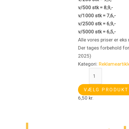
v/500
stk
= 8,9,-
v/1000
stk
= 7,6,-
v/2500
stk
= 6,9,-
v/5000
stk
= 6,5,-
Alle vores priser er ek
Der tages forbehold for
2025)
Kategori:
Reklameartikl
VÆLG PRODUKT
6,50
kr.