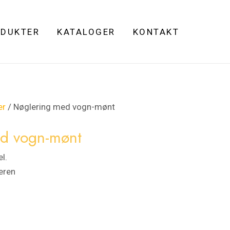
DUKTER
KATALOGER
KONTAKT
er
/ Nøglering med vogn-mønt
d vogn-mønt
l.
eren