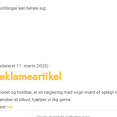
tillinger kan betale sig:
pdateret 11. marts 2025).
reklameartikel
onel og holdbar, er en nøglering med vogn-mønt et oplagt valg
nsker et tilbud, hjælper vi dig gerne.
ment
her.