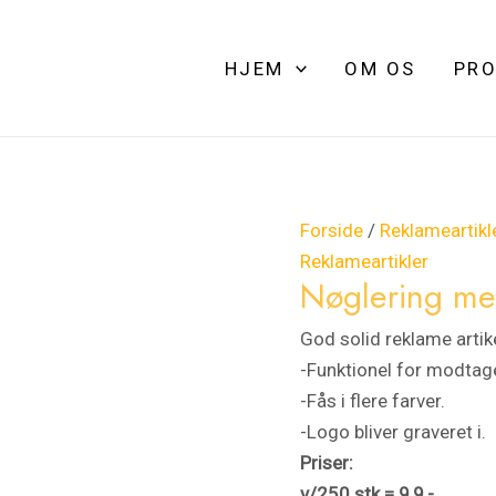
Nøglering
med
HJEM
OM OS
PRO
vogn-
mønt
antal
Forside
/
Reklameartikl
Reklameartikler
Nøglering me
God solid reklame artike
-Funktionel for modtag
-Fås i flere farver.
-Logo bliver graveret i.
Priser:
v/250
stk
= 9,9,-