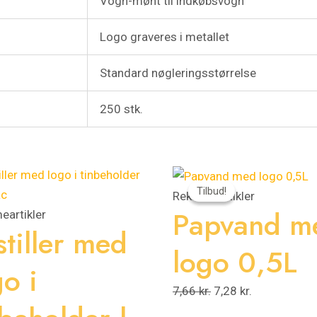
Vogn-mønt til indkøbsvogn
Logo graveres i metallet
Standard nøgleringsstørrelse
250 stk.
Den
Den
Tilbud!
Tilbud!
oprindelige
aktuelle
Reklameartikler
Papvand m
pris
pris
eartikler
stiller med
var:
er:
logo 0,5L
7,66 kr..
7,28 kr..
go i
7,66
kr.
7,28
kr.