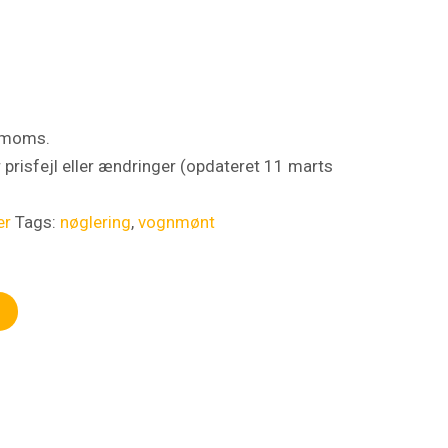
s moms.
 prisfejl eller ændringer (opdateret 11 marts
er
Tags:
nøglering
,
vognmønt