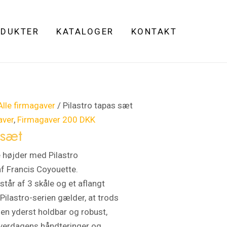
DUKTER
KATALOGER
KONTAKT
Alle firmagaver
/ Pilastro tapas sæt
aver
,
Firmagaver 200 DKK
 sæt
e højder med Pilastro
af Francis Coyouette.
står af 3 skåle og et aflangt
Pilastro-serien gælder, at trods
den yderst holdbar og robust,
hverdagens håndteringer og