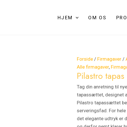
Pilastro
tapas
HJEM
OM OS
PRO
sæt
antal
Forside
/
Firmagaver
/
Alle firmagaver
,
Firmag
Pilastro tapas
Tag din anretning til ny
tapassættet, designet 
Pilastro tapassættet be
serveringsfad. For hele 
det elegante udtryk er 
og derfor nemt klarer 