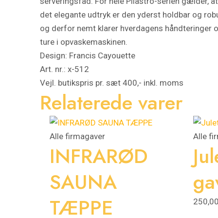
serveringsfad. For hele Pilastro-serien gælder, a
det elegante udtryk er den yderst holdbar og rob
og derfor nemt klarer hverdagens håndteringer 
ture i opvaskemaskinen.
Design: Francis Cayouette
Art. nr.: x-512
Vejl. butikspris pr. sæt 400,- inkl. moms
Relaterede varer
Alle firmagaver
Alle f
INFRARØD
Jul
SAUNA
ga
TÆPPE
250,0