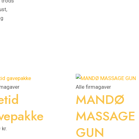
t trods
ust,
og
irmagaver
Alle firmagaver
etid
MANDØ
vepakke
MASSAGE
GUN
0
kr.