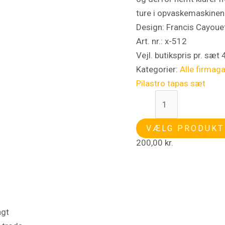
ture i opvaskemaskinen
Design: Francis Cayoue
Art. nr.: x-512
Vejl. butikspris pr. sæt
Kategorier:
Alle firmag
Pilastro tapas sæt
VÆLG PRODUKT
200,00
kr.
ngt