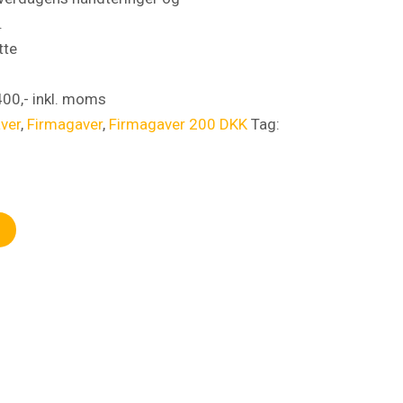
.
tte
 400,- inkl. moms
aver
,
Firmagaver
,
Firmagaver 200 DKK
Tag: