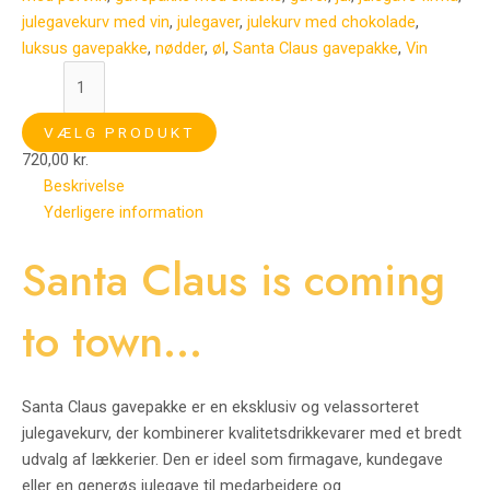
julegavekurv med vin
,
julegaver
,
julekurv med chokolade
,
luksus gavepakke
,
nødder
,
øl
,
Santa Claus gavepakke
,
Vin
VÆLG PRODUKT
720,00
kr.
Beskrivelse
Yderligere information
Santa Claus is coming
to town…
Santa Claus gavepakke er en eksklusiv og velassorteret
julegavekurv, der kombinerer kvalitetsdrikkevarer med et bredt
udvalg af lækkerier. Den er ideel som firmagave, kundegave
eller en generøs julegave til medarbejdere og