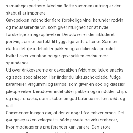
samarbejdspartnere. Med sin flotte sammensætning er den
skabt til at imponere.
Gavepakken indeholder flere forskellige vine, herunder rødvin
og mousserende vin, som giver mulighed for at nyde
forskellige smagsoplevelser. Derudover er der inkluderet
portvin, som er perfekt til hyggelige vinteraftener. Som en
ekstra detalje indeholder pakken også italiensk specialøl,
hvilket giver variation og gør gavepakken endnu mere
spændende.
Ud over drikkevarerne er gavepakken fyldt med lækre snacks
og søde specialiteter. Her finder du luksuschokolade, fudge,
karameller, vingummi og lakrids, som giver en sød og klassisk
juleoplevelse. Derudover indeholder pakken også nødder, chips
og majs-snacks, som skaber en god balance mellem sødt og
salt.
Sammensætningen gør, at der er noget for enhver smag. Det
gør gavepakken velegnet til både private og virksomheder,
hvor modtagerens præferencer kan variere. Den store