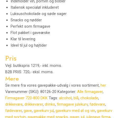
Indeholder vin, portvin og bobler
Italiensk specialøl inkluderet
Luksuschokolade og søde sager
Snacks og nødder
Perfekt som firmagave
Flot pakket i gaveæske
Klar til levering
Ideel til jul og højtider
Pris
Vejl. butikspris 1219,- inkl. moms.
B2B PRIS: 720,- eksl. moms.
Mere
Se mere fra vores gavepakke-udvalg i vores sortiment,
her.
Varenummer (SKU):
80126-20
Kategorier:
Alle firmagaver
,
Firmagaver 720-800 DKK
Tags:
alcohol
,
blå
,
chokolade
,
drikkevare
,
drikkevarer
,
drinks
,
firmagave julekurv
,
fødevare
,
fødevarer
,
gave
,
gavekurv jul
,
gavekurv med øl og vin
,
gavekurv
med portvin
,
gavepakke med snacks
,
gaver
,
jul
,
julegave firma
,