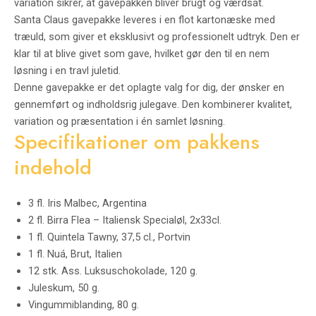
variation sikrer, at gavepakken bliver brugt og værdsat.
Santa Claus gavepakke leveres i en flot kartonæske med
træuld, som giver et eksklusivt og professionelt udtryk. Den er
klar til at blive givet som gave, hvilket gør den til en nem
løsning i en travl juletid.
Denne gavepakke er det oplagte valg for dig, der ønsker en
gennemført og indholdsrig julegave. Den kombinerer kvalitet,
variation og præsentation i én samlet løsning.
Specifikationer om pakkens
indehold
3 fl. Iris Malbec, Argentina
2 fl. Birra Flea – Italiensk Specialøl, 2x33cl.
1 fl. Quintela Tawny, 37,5 cl., Portvin
1 fl. Nuá, Brut, Italien
12 stk. Ass. Luksuschokolade, 120 g.
Juleskum, 50 g.
Vingummiblanding, 80 g.