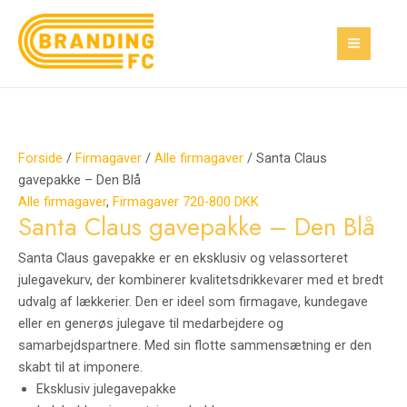
Gå
Santa
Den
Den
MAI
Tilbud!
Tilbud!
til
Claus
oprindelige
aktuelle
MEN
indholdet
gavepakke
pris
pris
-
var:
er:
Den
1.200,00 kr..
300,00 kr..
Blå
antal
Forside
/
Firmagaver
/
Alle firmagaver
/ Santa Claus
gavepakke – Den Blå
Alle firmagaver
,
Firmagaver 720-800 DKK
Santa Claus gavepakke – Den Blå
Santa Claus gavepakke er en eksklusiv og velassorteret
julegavekurv, der kombinerer kvalitetsdrikkevarer med et bredt
udvalg af lækkerier. Den er ideel som firmagave, kundegave
eller en generøs julegave til medarbejdere og
samarbejdspartnere. Med sin flotte sammensætning er den
skabt til at imponere.
Eksklusiv julegavepakke