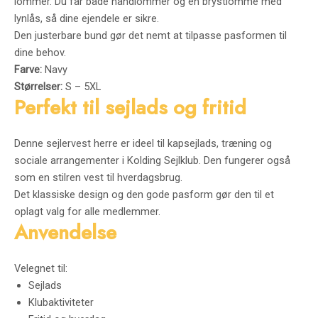
lommer. Du får både håndlommer og en brystlomme med
lynlås, så dine ejendele er sikre.
Den justerbare bund gør det nemt at tilpasse pasformen til
dine behov.
Farve:
Navy
Størrelser:
S – 5XL
Perfekt til sejlads og fritid
Denne sejlervest herre er ideel til kapsejlads, træning og
sociale arrangementer i Kolding Sejlklub. Den fungerer også
som en stilren vest til hverdagsbrug.
Det klassiske design og den gode pasform gør den til et
oplagt valg for alle medlemmer.
Anvendelse
Velegnet til:
Sejlads
Klubaktiviteter