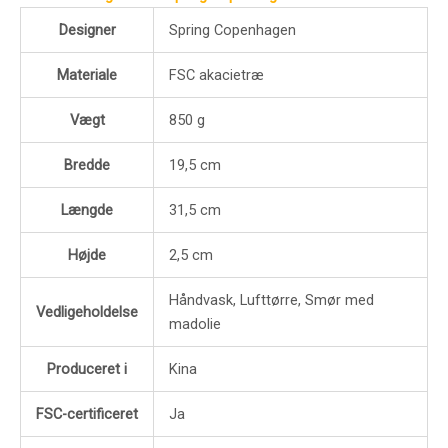
Designer
Spring Copenhagen
Materiale
FSC akacietræ
Vægt
850 g
Bredde
19,5 cm
Længde
31,5 cm
Højde
2,5 cm
Håndvask, Lufttørre, Smør med
Vedligeholdelse
madolie
Produceret i
Kina
FSC-certificeret
Ja