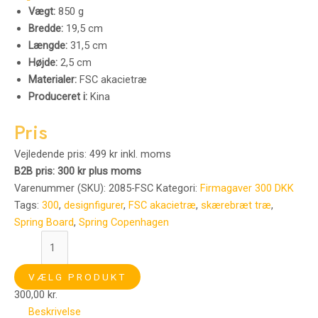
Vægt:
850 g
Bredde:
19,5 cm
Længde:
31,5 cm
Højde:
2,5 cm
Materialer:
FSC akacietræ
Produceret i:
Kina
Pris
Vejledende pris: 499 kr inkl. moms
B2B pris: 300 kr plus moms
Varenummer (SKU):
2085-FSC
Kategori:
Firmagaver 300 DKK
Tags:
300
,
designfigurer
,
FSC akacietræ
,
skærebræt træ
,
Spring Board
,
Spring Copenhagen
VÆLG PRODUKT
300,00
kr.
Beskrivelse