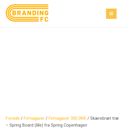
Gå
Skærebræt
MAI
til
træ
MEN
indholdet
–
Spring
Board
(lille)
fra
Spring
Copenhagen
antal
Forside
/
Firmagaver
/
Firmagaver 300 DKK
/ Skærebræt træ
– Spring Board (lille) fra Spring Copenhagen