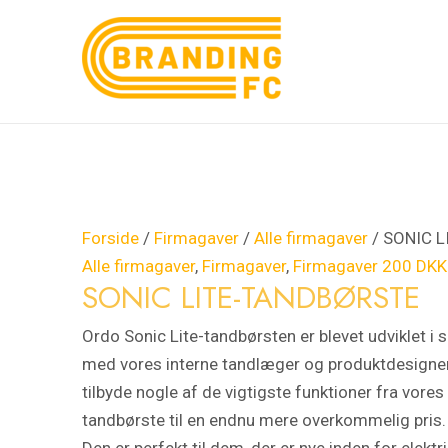
Gå
SONIC
Den
Den
Den
Den
Tilbud!
Tilbud!
Tilbud!
Tilbud!
til
LITE-
oprindelige
oprindelige
aktuelle
aktuelle
indholdet
TANDBØRSTE
pris
pris
pris
pris
antal
var:
var:
er:
er:
250,00 kr..
1.200,00 kr..
160,00 kr..
300,00 kr..
Forside
/
Firmagaver
/
Alle firmagaver
/ SONIC 
Alle firmagaver
,
Firmagaver
,
Firmagaver 200 DKK
SONIC LITE-TANDBØRSTE
Ordo Sonic Lite-tandbørsten er blevet udviklet i
med vores interne tandlæger og produktdesigner
tilbyde nogle af de vigtigste funktioner fra vore
tandbørste til en endnu mere overkommelig pris.
Den er perfekt til dem, der er nye inden for elektr