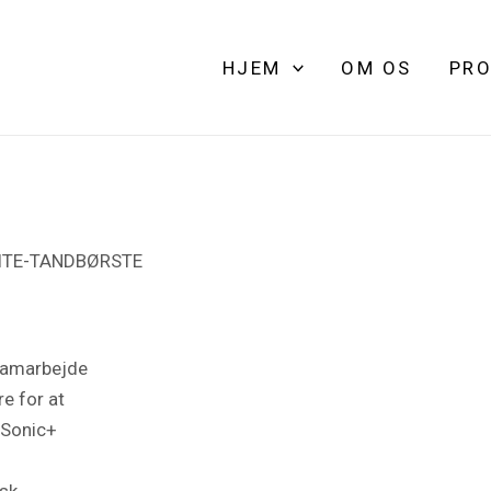
HJEM
OM OS
PRO
LITE-TANDBØRSTE
 samarbejde
e for at
s Sonic+
isk