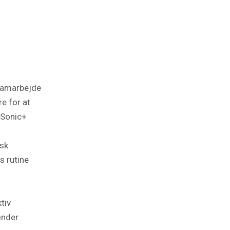
 samarbejde
e for at
s Sonic+
isk
s rutine
tiv
ænder.