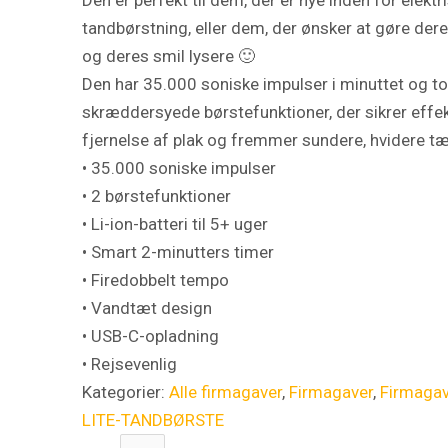
tandbørstning, eller dem, der ønsker at gøre dere
og deres smil lysere 🙂
Den har 35.000 soniske impulser i minuttet og to
skræddersyede børstefunktioner, der sikrer effek
fjernelse af plak og fremmer sundere, hvidere t
• 35.000 soniske impulser
• 2 børstefunktioner
• Li-ion-batteri til 5+ uger
• Smart 2-minutters timer
• Firedobbelt tempo
• Vandtæt design
• USB-C-opladning
• Rejsevenlig
Kategorier:
Alle firmagaver
,
Firmagaver
,
Firmaga
LITE-TANDBØRSTE