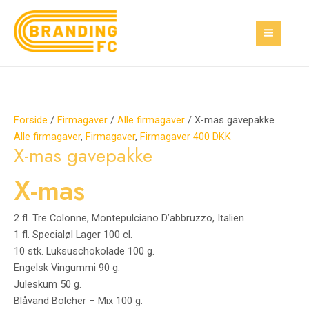
Gå
X-
MAI
til
mas
MEN
indholdet
gavepakke
antal
Forside
/
Firmagaver
/
Alle firmagaver
/ X-mas gavepakke
Alle firmagaver
,
Firmagaver
,
Firmagaver 400 DKK
X-mas gavepakke
X-mas
2 fl. Tre Colonne, Montepulciano D’abbruzzo, Italien
1 fl. Specialøl Lager 100 cl.
10 stk. Luksuschokolade 100 g.
Engelsk Vingummi 90 g.
Juleskum 50 g.
Blåvand Bolcher – Mix 100 g.