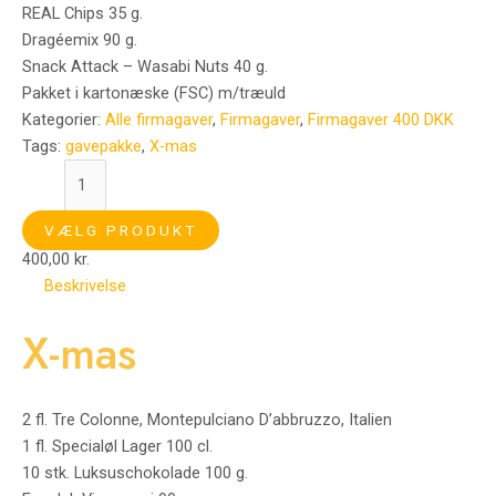
REAL Chips 35 g.
Dragéemix 90 g.
Snack Attack – Wasabi Nuts 40 g.
Pakket i kartonæske (FSC) m/træuld
Kategorier:
Alle firmagaver
,
Firmagaver
,
Firmagaver 400 DKK
Tags:
gavepakke
,
X-mas
VÆLG PRODUKT
400,00
kr.
Beskrivelse
X-mas
2 fl. Tre Colonne, Montepulciano D’abbruzzo, Italien
1 fl. Specialøl Lager 100 cl.
10 stk. Luksuschokolade 100 g.