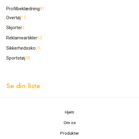
Profilbeklædning
81
Overtøj
15
Skjorter
3
Reklameartikler
63
Sikkerhedssko
16
Sportstøj
38
Se din liste
Hjem
Om os
Produkter