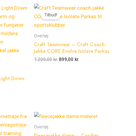
Den
Den
oprindelige
aktuelle
Tilbud!
pris
pris
var:
er:
1.200,00 kr..
899,00 kr..
Overtøj
Craft Teamwear – Craft Coach
Jakke CORE Evolve Isolate Parkas
1.200,00
kr.
899,00
kr.
Light Down
Dette
vare
Overtøj
har
Fleecejakke dame – Cordier