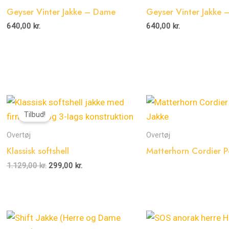
Geyser Vinter Jakke – Dame
Geyser Vinter Jakke 
640,00
kr.
640,00
kr.
Den
Den
oprindelige
aktuelle
Tilbud!
pris
pris
var:
er:
Overtøj
Overtøj
1.129,00 kr..
299,00 kr..
Klassisk softshell
Matterhorn Cordier P
1.129,00
kr.
299,00
kr.