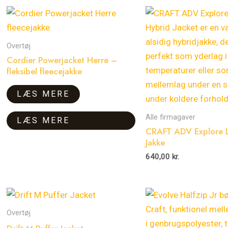
Overtøj
Cordier Powerjacket Herre –
fleksibel fleecejakke
LÆS MERE
Alle firmagaver
LÆS MERE
CRAFT ADV Explore 
Jakke
640,00
kr.
Dette
vare
Overtøj
har