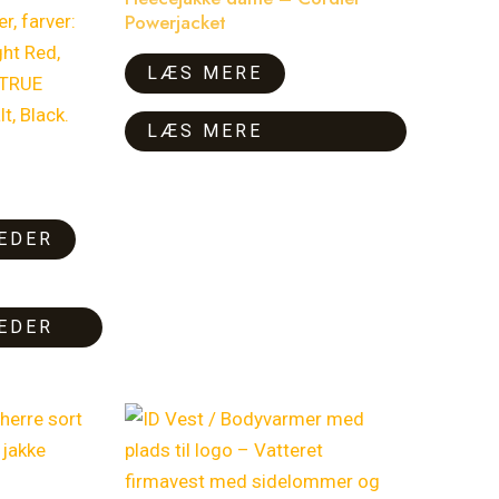
flere
Powerjacket
varianter.
LÆS MERE
Mulighederne
kan
LÆS MERE
vælges
på
varesiden
EDER
EDER