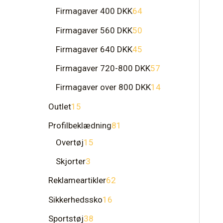
Firmagaver 400 DKK
64
Firmagaver 560 DKK
50
Firmagaver 640 DKK
45
Firmagaver 720-800 DKK
57
Firmagaver over 800 DKK
14
Outlet
15
Profilbeklædning
81
Overtøj
15
Skjorter
3
Reklameartikler
62
Sikkerhedssko
16
Sportstøj
38