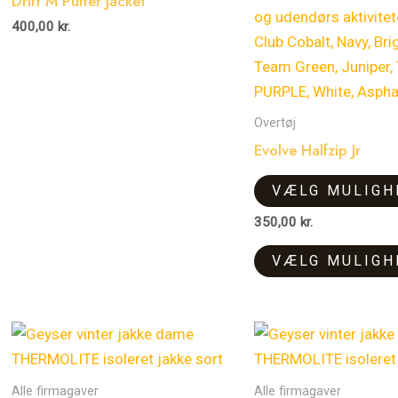
Drift M Puffer Jacket
flere
400,00
kr.
varianter.
Mulighederne
kan
vælges
Overtøj
på
Evolve Halfzip Jr
varesiden
VÆLG MULIGH
350,00
kr.
VÆLG MULIGH
Alle firmagaver
Alle firmagaver