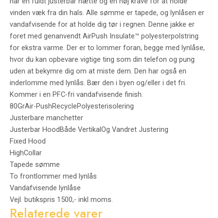
har en fuldt justerbar hætte og en høj krave for at holde
vinden væk fra din hals. Alle sømme er tapede, og lynlåsen er
vandafvisende for at holde dig tør i regnen. Denne jakke er
foret med genanvendt AirPush Insulate™ polyesterpolstring
for ekstra varme. Der er to lommer foran, begge med lynlåse,
hvor du kan opbevare vigtige ting som din telefon og pung
uden at bekymre dig om at miste dem. Den har også en
inderlomme med lynlås. Bær den i byen og/eller i det fri.
Kommer i en PFC-fri vandafvisende finish.
80GrAir-PushRecyclePolyesterisolering
Justerbare manchetter
Justerbar HoodBåde VertikalOg Vandret Justering
Fixed Hood
HighCollar
Tapede sømme
To frontlommer med lynlås
Vandafvisende lynlåse
Vejl. butikspris 1500,- inkl moms.
Relaterede varer