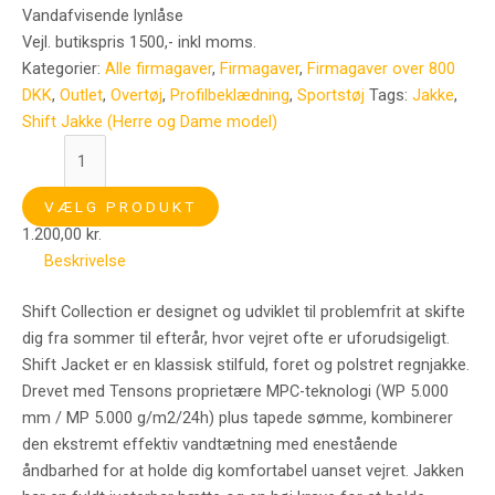
Vandafvisende lynlåse
Vejl. butikspris 1500,- inkl moms.
Kategorier:
Alle firmagaver
,
Firmagaver
,
Firmagaver over 800
DKK
,
Outlet
,
Overtøj
,
Profilbeklædning
,
Sportstøj
Tags:
Jakke
,
Shift Jakke (Herre og Dame model)
VÆLG PRODUKT
1.200,00
kr.
Beskrivelse
Shift Collection er designet og udviklet til problemfrit at skifte
dig fra sommer til efterår, hvor vejret ofte er uforudsigeligt.
Shift Jacket er en klassisk stilfuld, foret og polstret regnjakke.
Drevet med Tensons proprietære MPC-teknologi (WP 5.000
mm / MP 5.000 g/m2/24h) plus tapede sømme, kombinerer
den ekstremt effektiv vandtætning med enestående
åndbarhed for at holde dig komfortabel uanset vejret. Jakken