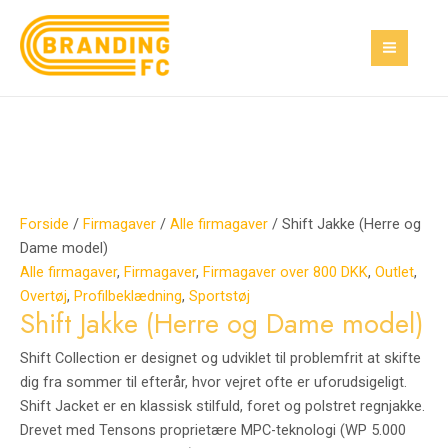
Gå
Shift
Den
Den
Den
Den
Den
Den
MAI
Tilbud!
Tilbud!
Tilbud!
Tilbud!
Tilbud!
Tilbud!
til
Jakke
oprindelige
oprindelige
oprindelige
aktuelle
aktuelle
aktuelle
MEN
indholdet
(Herre
pris
pris
pris
pris
pris
pris
og
var:
var:
var:
er:
er:
er:
Dame
25,00 kr..
150,00 kr..
200,00 kr..
12,00 kr..
60,00 kr..
160,00 kr..
model)
antal
Forside
/
Firmagaver
/
Alle firmagaver
/ Shift Jakke (Herre og
Dame model)
Alle firmagaver
,
Firmagaver
,
Firmagaver over 800 DKK
,
Outlet
,
Overtøj
,
Profilbeklædning
,
Sportstøj
Shift Jakke (Herre og Dame model)
Shift Collection er designet og udviklet til problemfrit at skifte
dig fra sommer til efterår, hvor vejret ofte er uforudsigeligt.
Shift Jacket er en klassisk stilfuld, foret og polstret regnjakke.
Drevet med Tensons proprietære MPC-teknologi (WP 5.000