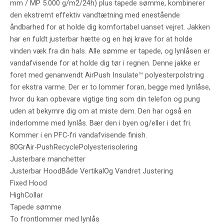
mm / MP 5.000 g/m2/24h) plus tapede sømme, kombinerer
den ekstremt effektiv vandtætning med enestående
åndbarhed for at holde dig komfortabel uanset vejret. Jakken
har en fuldt justerbar hætte og en høj krave for at holde
vinden væk fra din hals. Alle sømme er tapede, og lynlåsen er
vandafvisende for at holde dig tør i regnen. Denne jakke er
foret med genanvendt AirPush Insulate™ polyesterpolstring
for ekstra varme. Der er to lommer foran, begge med lynlåse,
hvor du kan opbevare vigtige ting som din telefon og pung
uden at bekymre dig om at miste dem. Den har også en
inderlomme med lynlås. Bær den i byen og/eller i det fri.
Kommer i en PFC-fri vandafvisende finish.
80GrAir-PushRecyclePolyesterisolering
Justerbare manchetter
Justerbar HoodBåde VertikalOg Vandret Justering
Fixed Hood
HighCollar
Tapede sømme
To frontlommer med lynlås