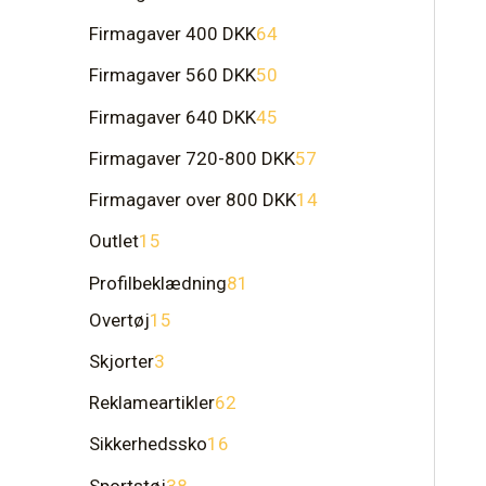
Firmagaver 400 DKK
64
Firmagaver 560 DKK
50
Firmagaver 640 DKK
45
Firmagaver 720-800 DKK
57
Firmagaver over 800 DKK
14
Outlet
15
Profilbeklædning
81
Overtøj
15
Skjorter
3
Reklameartikler
62
Sikkerhedssko
16
Sportstøj
38