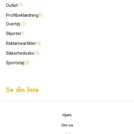
Outlet
15
Profilbeklædning
81
Overtøj
15
Skjorter
3
Reklameartikler
62
Sikkerhedssko
16
Sportstøj
38
Se din liste
Hjem
Om os