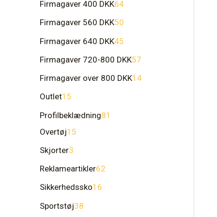
Firmagaver 400 DKK
64
Firmagaver 560 DKK
50
Firmagaver 640 DKK
45
Firmagaver 720-800 DKK
57
Firmagaver over 800 DKK
14
Outlet
15
Profilbeklædning
81
Overtøj
15
Skjorter
3
Reklameartikler
62
Sikkerhedssko
16
Sportstøj
38