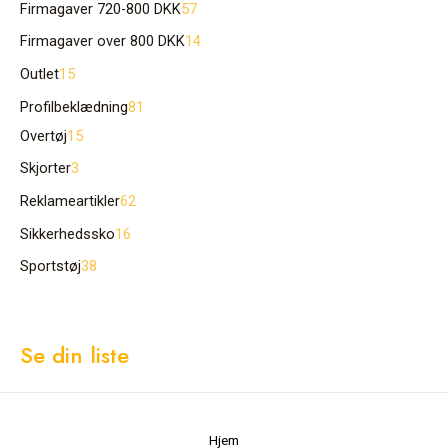
Firmagaver 720-800 DKK
57
Firmagaver over 800 DKK
14
Outlet
15
Profilbeklædning
81
Overtøj
15
Skjorter
3
Reklameartikler
62
Sikkerhedssko
16
Sportstøj
38
Se din liste
Hjem