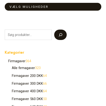
kan
kan
vælges
vælges
VÆLG MULIGHEDER
på
på
varesiden
varesiden
Kategorier
Firmagaver
364
Alle firmagaver
323
Firmagaver 200 DKK
64
Firmagaver 300 DKK
66
Firmagaver 400 DKK
64
Firmagaver 560 DKK
50