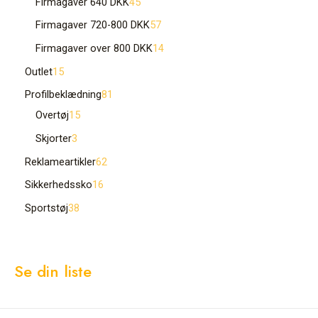
Firmagaver 640 DKK
45
Firmagaver 720-800 DKK
57
Firmagaver over 800 DKK
14
Outlet
15
Profilbeklædning
81
Overtøj
15
Skjorter
3
Reklameartikler
62
Sikkerhedssko
16
Sportstøj
38
Se din liste