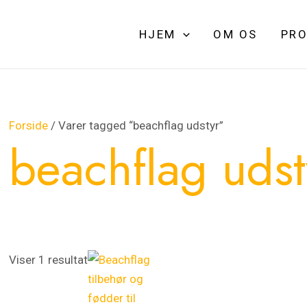
HJEM
OM OS
PRO
Forside
/ Varer tagged “beachflag udstyr”
beachflag udst
Dette
Dette
Prisinterval:
Viser 1 resultat
vare
vare
100,00 kr.
har
har
til