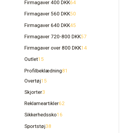
Firmagaver 400 DKK
64
Firmagaver 560 DKK
50
Firmagaver 640 DKK
45
Firmagaver 720-800 DKK
57
Firmagaver over 800 DKK
14
Outlet
15
Profilbeklædning
81
Overtøj
15
Skjorter
3
Reklameartikler
62
Sikkerhedssko
16
Sportstøj
38