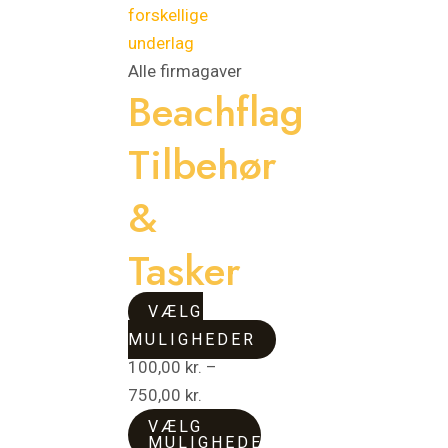
flere
flere
750,00 kr.
varianter.
varianter.
Mulighederne
Mulighederne
Alle firmagaver
Beachflag
kan
kan
vælges
vælges
Tilbehør
på
på
varesiden
varesiden
&
Tasker
VÆLG
MULIGHEDER
100,00
kr.
–
750,00
kr.
VÆLG
MULIGHEDER