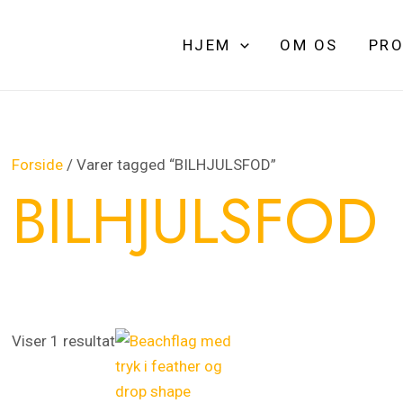
HJEM
OM OS
PRO
Forside
/ Varer tagged “BILHJULSFOD”
BILHJULSFOD
Dette
Dette
Prisinterval:
Viser 1 resultat
vare
vare
550,00 kr.
har
har
til