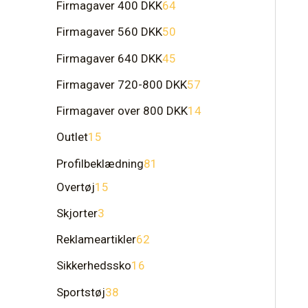
Firmagaver 400 DKK
64
Firmagaver 560 DKK
50
Firmagaver 640 DKK
45
Firmagaver 720-800 DKK
57
Firmagaver over 800 DKK
14
Outlet
15
Profilbeklædning
81
Overtøj
15
Skjorter
3
Reklameartikler
62
Sikkerhedssko
16
Sportstøj
38