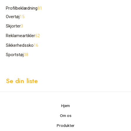
Profilbeklædning
81
Overtøj
15
Skjorter
3
Reklameartikler
62
Sikkerhedssko
16
Sportstøj
38
Se din liste
Hjem
Om os
Produkter