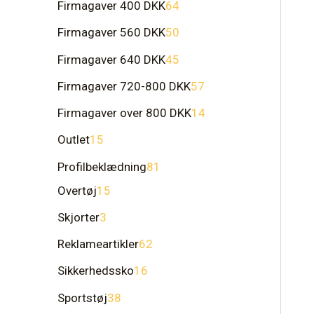
Firmagaver 400 DKK
64
Firmagaver 560 DKK
50
Firmagaver 640 DKK
45
Firmagaver 720-800 DKK
57
Firmagaver over 800 DKK
14
Outlet
15
Profilbeklædning
81
Overtøj
15
Skjorter
3
Reklameartikler
62
Sikkerhedssko
16
Sportstøj
38