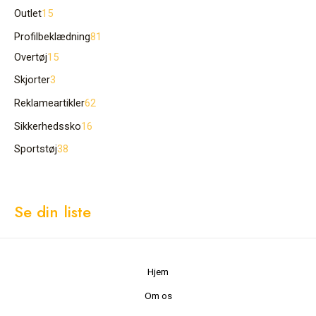
Outlet
15
Profilbeklædning
81
Overtøj
15
Skjorter
3
Reklameartikler
62
Sikkerhedssko
16
Sportstøj
38
Se din liste
Hjem
Om os