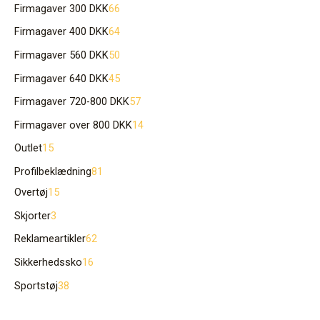
Firmagaver 300 DKK
66
Firmagaver 400 DKK
64
Firmagaver 560 DKK
50
Firmagaver 640 DKK
45
Firmagaver 720-800 DKK
57
Firmagaver over 800 DKK
14
Outlet
15
Profilbeklædning
81
Overtøj
15
Skjorter
3
Reklameartikler
62
Sikkerhedssko
16
Sportstøj
38