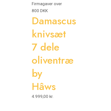
Firmagaver over
800 DKK
Damascus
knivsæt
7 dele
oliventræ
by
Hâws
4.999,00
kr.