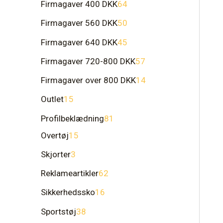
Firmagaver 400 DKK
64
Firmagaver 560 DKK
50
Firmagaver 640 DKK
45
Firmagaver 720-800 DKK
57
Firmagaver over 800 DKK
14
Outlet
15
Profilbeklædning
81
Overtøj
15
Skjorter
3
Reklameartikler
62
Sikkerhedssko
16
Sportstøj
38