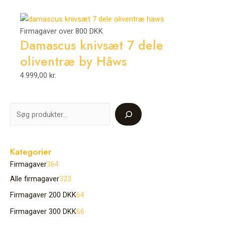
Firmagaver over 800 DKK
Damascus knivsæt 7 dele
oliventræ by Hâws
4.999,00
kr.
Kategorier
Firmagaver
364
Alle firmagaver
323
Firmagaver 200 DKK
64
Firmagaver 300 DKK
66