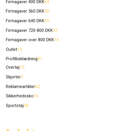
Firmagaver 400 DKK
64
Firmagaver 560 DKK
50
Firmagaver 640 DKK
45
Firmagaver 720-800 DKK
57
Firmagaver over 800 DKK
14
Outlet
15
Profilbeklædning
81
Overtøj
15
Skjorter
3
Reklameartikler
62
Sikkerhedssko
16
Sportstøj
38