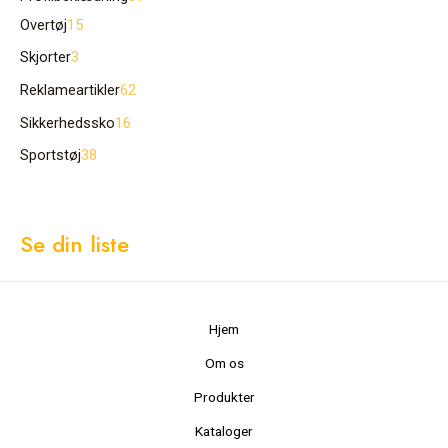
Overtøj
15
Skjorter
3
Reklameartikler
62
Sikkerhedssko
16
Sportstøj
38
Se din liste
Hjem
Om os
Produkter
Kataloger