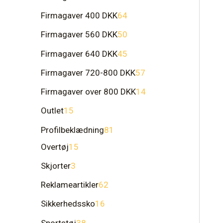
Firmagaver 400 DKK
64
Firmagaver 560 DKK
50
Firmagaver 640 DKK
45
Firmagaver 720-800 DKK
57
Firmagaver over 800 DKK
14
Outlet
15
Profilbeklædning
81
Overtøj
15
Skjorter
3
Reklameartikler
62
Sikkerhedssko
16
Sportstøj
38