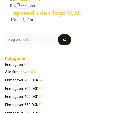
Tilbud!
oprindelige
aktuelle
Reklameartikler
Papvand uden logo 0,5L
pris
pris
var:
er:
4,34
kr.
4,12
kr.
4,34 kr..
4,12 kr..
Kategorier
Firmagaver
364
Alle firmagaver
323
Firmagaver 200 DKK
64
Firmagaver 300 DKK
66
Firmagaver 400 DKK
64
Firmagaver 560 DKK
50