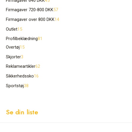
Firmagaver 640 DKK
45
Firmagaver 720-800 DKK
57
Firmagaver over 800 DKK
14
Outlet
15
Profilbeklædning
81
Overtøj
15
Skjorter
3
Reklameartikler
62
Sikkerhedssko
16
Sportstøj
38
Se din liste