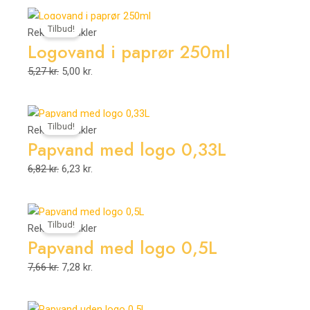
Den
Den
Tilbud!
oprindelige
aktuelle
Reklameartikler
Logovand i paprør 250ml
pris
pris
var:
er:
5,27
kr.
5,00
kr.
5,27 kr..
5,00 kr..
Den
Den
Tilbud!
oprindelige
aktuelle
Reklameartikler
Papvand med logo 0,33L
pris
pris
var:
er:
6,82
kr.
6,23
kr.
6,82 kr..
6,23 kr..
Den
Den
Tilbud!
oprindelige
aktuelle
Reklameartikler
Papvand med logo 0,5L
pris
pris
var:
er:
7,66
kr.
7,28
kr.
7,66 kr..
7,28 kr..
Den
Den