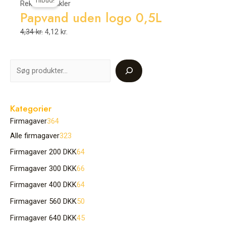
Tilbud!
oprindelige
aktuelle
Reklameartikler
Papvand uden logo 0,5L
pris
pris
var:
er:
4,34
kr.
4,12
kr.
4,34 kr..
4,12 kr..
Kategorier
Firmagaver
364
Alle firmagaver
323
Firmagaver 200 DKK
64
Firmagaver 300 DKK
66
Firmagaver 400 DKK
64
Firmagaver 560 DKK
50
Firmagaver 640 DKK
45