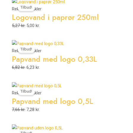
Den
Den
Tilbud!
oprindelige
aktuelle
Reklameartikler
Logovand i paprør 250ml
pris
pris
var:
er:
5,27
kr.
5,00
kr.
5,27 kr..
5,00 kr..
Den
Den
Tilbud!
oprindelige
aktuelle
Reklameartikler
Papvand med logo 0,33L
pris
pris
var:
er:
6,82
kr.
6,23
kr.
6,82 kr..
6,23 kr..
Den
Den
Tilbud!
oprindelige
aktuelle
Reklameartikler
Papvand med logo 0,5L
pris
pris
var:
er:
7,66
kr.
7,28
kr.
7,66 kr..
7,28 kr..
Den
Den