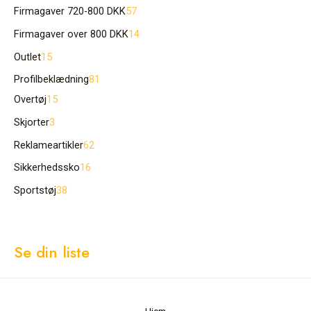
Firmagaver 720-800 DKK
57
Firmagaver over 800 DKK
14
Outlet
15
Profilbeklædning
81
Overtøj
15
Skjorter
3
Reklameartikler
62
Sikkerhedssko
16
Sportstøj
38
Se din liste
Hjem