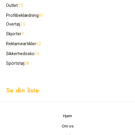
Outlet
15
Profilbeklædning
81
Overtøj
15
Skjorter
3
Reklameartikler
62
Sikkerhedssko
16
Sportstøj
38
Se din liste
Hjem
Om os