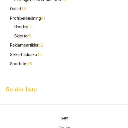
Outlet
15
Profilbeklædning
81
Overtøj
15
Skjorter
3
Reklameartikler
62
Sikkerhedssko
16
Sportstøj
38
Se din liste
Hjem
Om os