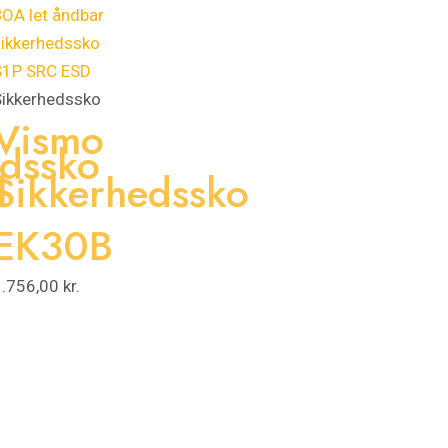
Sikkerhedssko
Vismo
edssko
l
Sikkerhedssko
EK30B
1.756,00
kr.