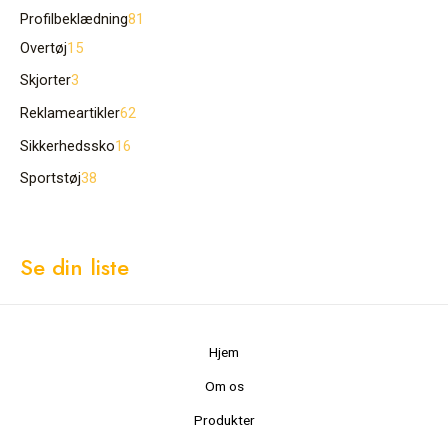
Profilbeklædning
81
Overtøj
15
Skjorter
3
Reklameartikler
62
Sikkerhedssko
16
Sportstøj
38
Se din liste
Hjem
Om os
Produkter