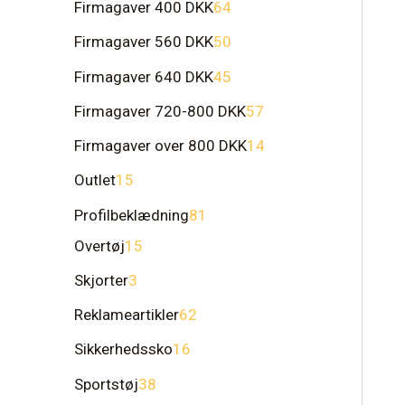
Firmagaver 400 DKK
64
Firmagaver 560 DKK
50
Firmagaver 640 DKK
45
Firmagaver 720-800 DKK
57
Firmagaver over 800 DKK
14
Outlet
15
Profilbeklædning
81
Overtøj
15
Skjorter
3
Reklameartikler
62
Sikkerhedssko
16
Sportstøj
38