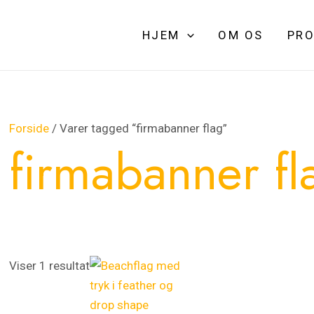
HJEM
OM OS
PRO
Forside
/ Varer tagged “firmabanner flag”
firmabanner fl
Dette
Dette
Prisinterval:
Viser 1 resultat
vare
vare
550,00 kr.
har
har
til