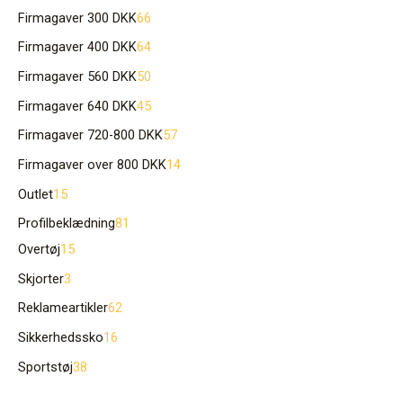
Firmagaver 300 DKK
66
Firmagaver 400 DKK
64
Firmagaver 560 DKK
50
Firmagaver 640 DKK
45
Firmagaver 720-800 DKK
57
Firmagaver over 800 DKK
14
Outlet
15
Profilbeklædning
81
Overtøj
15
Skjorter
3
Reklameartikler
62
Sikkerhedssko
16
Sportstøj
38