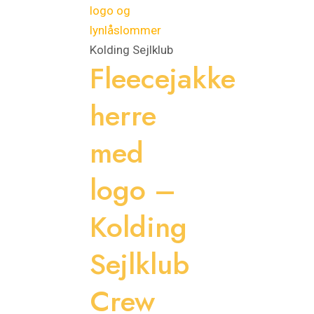
flere
flere
varianter.
varianter.
Mulighederne
Mulighederne
Kolding Sejlklub
Fleecejakke
kan
kan
vælges
vælges
herre
på
på
varesiden
varesiden
med
logo –
Kolding
Sejlklub
Crew