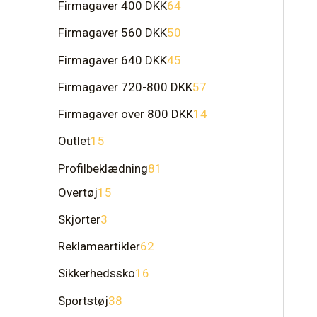
Firmagaver 400 DKK
64
Firmagaver 560 DKK
50
Firmagaver 640 DKK
45
Firmagaver 720-800 DKK
57
Firmagaver over 800 DKK
14
Outlet
15
Profilbeklædning
81
Overtøj
15
Skjorter
3
Reklameartikler
62
Sikkerhedssko
16
Sportstøj
38