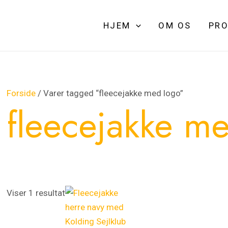
HJEM
OM OS
PRO
Forside
/ Varer tagged “fleecejakke med logo”
fleecejakke m
Dette
Dette
Viser 1 resultat
vare
vare
har
har