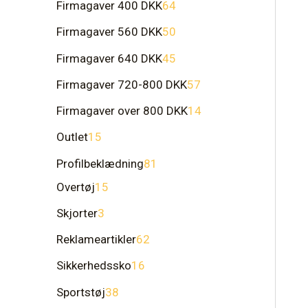
Firmagaver 400 DKK
64
Firmagaver 560 DKK
50
Firmagaver 640 DKK
45
Firmagaver 720-800 DKK
57
Firmagaver over 800 DKK
14
Outlet
15
Profilbeklædning
81
Overtøj
15
Skjorter
3
Reklameartikler
62
Sikkerhedssko
16
Sportstøj
38