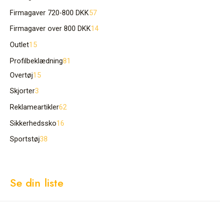
Firmagaver 720-800 DKK
57
Firmagaver over 800 DKK
14
Outlet
15
Profilbeklædning
81
Overtøj
15
Skjorter
3
Reklameartikler
62
Sikkerhedssko
16
Sportstøj
38
Se din liste