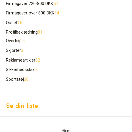
Firmagaver 720-800 DKK
57
Firmagaver over 800 DKK
14
Outlet
15
Profilbeklædning
81
Overtøj
15
Skjorter
3
Reklameartikler
62
Sikkerhedssko
16
Sportstøj
38
Se din liste
Hjem