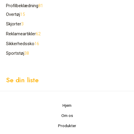
Profilbeklædning
81
Overtøj
15
Skjorter
3
Reklameartikler
62
Sikkerhedssko
16
Sportstøj
38
Se din liste
Hjem
Om os
Produkter