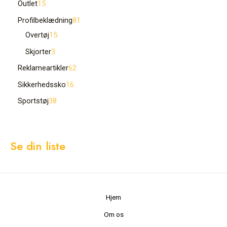
Outlet
15
Profilbeklædning
81
Overtøj
15
Skjorter
3
Reklameartikler
62
Sikkerhedssko
16
Sportstøj
38
Se din liste
Hjem
Om os