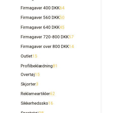
Firmagaver 400 DKK
64
Firmagaver 560 DKK
50
Firmagaver 640 DKK
45
Firmagaver 720-800 DKK
57
Firmagaver over 800 DKK
14
Outlet
15
Profilbeklædning
81
Overtøj
15
Skjorter
3
Reklameartikler
62
Sikkerhedssko
16
Sportstøj
38